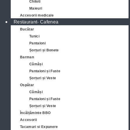
Chiloti
Maieuri
Accesorii medicale
Restaurant- Cafenea
Bucătar
Tunici
Pantaloni
Șorțuri și Bonete
Barman
Cămăși
Pantaloni și Fuste
Șorțuri și Veste
Ospătar
Cămăși
Pantaloni și Fuste
Șorțuri și Veste
Încălțăminte BBO
Accesorii
Tacamuri si Expunere