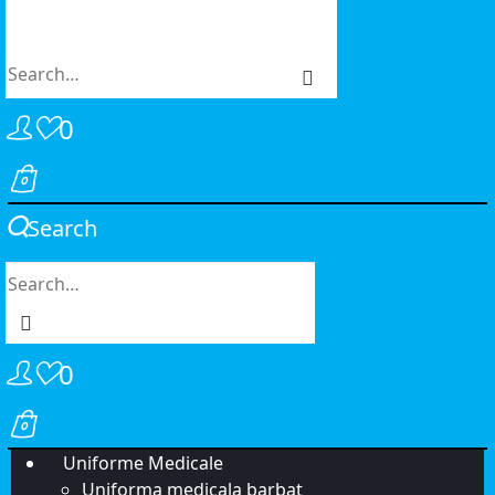
0
Search
0
Uniforme Medicale
Uniforma medicala barbat