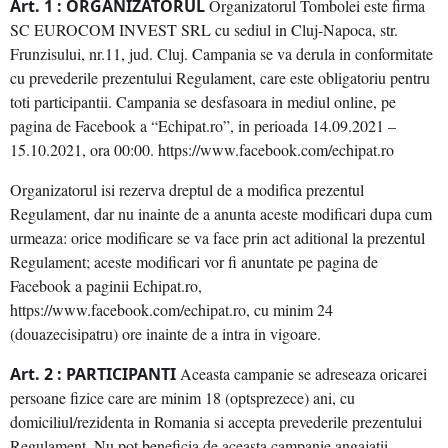
Art. 1 : ORGANIZATORUL
Organizatorul Tombolei este firma
SC EUROCOM INVEST SRL cu sediul in Cluj-Napoca, str.
Frunzisului, nr.11, jud. Cluj. Campania se va derula in conformitate
cu prevederile prezentului Regulament, care este obligatoriu pentru
toti participantii. Campania se desfasoara in mediul online, pe
pagina de Facebook a “Echipat.ro”, in perioada 14.09.2021 –
15.10.2021, ora 00:00. https://www.facebook.com/echipat.ro
Organizatorul isi rezerva dreptul de a modifica prezentul
Regulament, dar nu inainte de a anunta aceste modificari dupa cum
urmeaza: orice modificare se va face prin act aditional la prezentul
Regulament; aceste modificari vor fi anuntate pe pagina de
Facebook a paginii Echipat.ro,
https://www.facebook.com/echipat.ro, cu minim 24
(douazecisipatru) ore inainte de a intra in vigoare.
Art. 2 : PARTICIPANTI
Aceasta campanie se adreseaza oricarei
persoane fizice care are minim 18 (optsprezece) ani, cu
domiciliul/rezidenta in Romania si accepta prevederile prezentului
Regulament. Nu pot beneficia de aceasta campanie angajatii