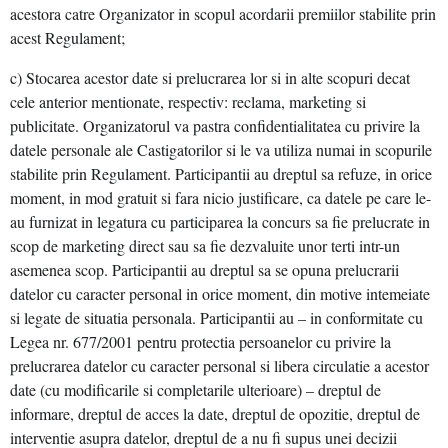
acestora catre Organizator in scopul acordarii premiilor stabilite prin
acest Regulament;
c) Stocarea acestor date si prelucrarea lor si in alte scopuri decat
cele anterior mentionate, respectiv: reclama, marketing si
publicitate. Organizatorul va pastra confidentialitatea cu privire la
datele personale ale Castigatorilor si le va utiliza numai in scopurile
stabilite prin Regulament. Participantii au dreptul sa refuze, in orice
moment, in mod gratuit si fara nicio justificare, ca datele pe care le-
au furnizat in legatura cu participarea la concurs sa fie prelucrate in
scop de marketing direct sau sa fie dezvaluite unor terti intr-un
asemenea scop. Participantii au dreptul sa se opuna prelucrarii
datelor cu caracter personal in orice moment, din motive intemeiate
si legate de situatia personala. Participantii au – in conformitate cu
Legea nr. 677/2001 pentru protectia persoanelor cu privire la
prelucrarea datelor cu caracter personal si libera circulatie a acestor
date (cu modificarile si completarile ulterioare) – dreptul de
informare, dreptul de acces la date, dreptul de opozitie, dreptul de
interventie asupra datelor, dreptul de a nu fi supus unei decizii