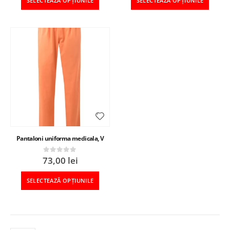
SELECTEAZĂ OPȚIUNILE
SELECTEAZĂ OPȚIUNILE
Pantaloni uniforma medicala, V
73,00
lei
0
out of 5
SELECTEAZĂ OPȚIUNILE