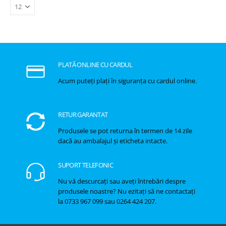
PLATĂ ONLINE CU CARDUL
Acum puteți plați în siguranța cu cardul online.
RETUR GARANTAT
Produsele se pot returna în termen de 14 zile
dacă au ambalajul și eticheta intacte.
SUPORT TELEFONIC
Nu vă descurcați sau aveți întrebări despre
produsele noastre? Nu ezitați să ne contactați
la 0733 967 099 sau 0264 424 207.