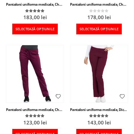
Pantaloni uniforma medicala, Cherokee Antimicrobian, dama
Pantaloni uniforma medicala, Cherokee Antimicrobian+
183,00
lei
178,00
lei
5.00
out of 5
0
out of 5
SELECTEAZĂ OPȚIUNILE
SELECTEAZĂ OPȚIUNILE
Pantaloni uniforma medicala, Cherokee Core Stretch
Pantaloni uniforma medicala, Dickies Balance, dama
123,00
lei
143,00
lei
5.00
out of 5
5.00
out of 5