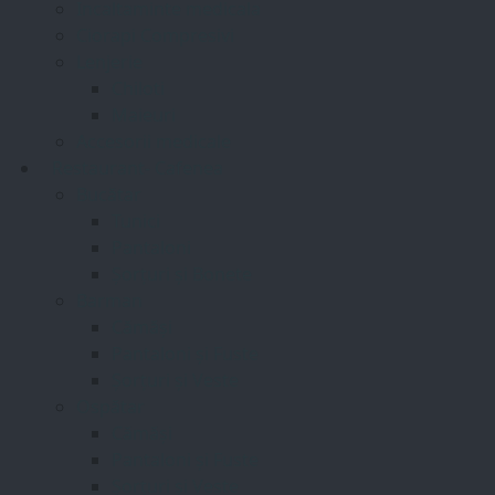
Incaltaminte medicala
Ciorapi Compresivi
Lenjerie
Chiloti
Maieuri
Accesorii medicale
Restaurant- Cafenea
Bucătar
Tunici
Pantaloni
Șorțuri și Bonete
Barman
Cămăși
Pantaloni și Fuste
Șorțuri și Veste
Ospătar
Cămăși
Pantaloni și Fuste
Șorțuri și Veste