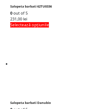
Salopeta barbati 62TU0336
0
out of 5
231,00
lei
Selectează opțiunile
Salopeta barbati Danubio