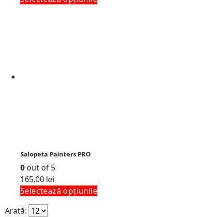
Salopeta Painters PRO
0
out of 5
165,00
lei
Selectează opțiunile
Arată: