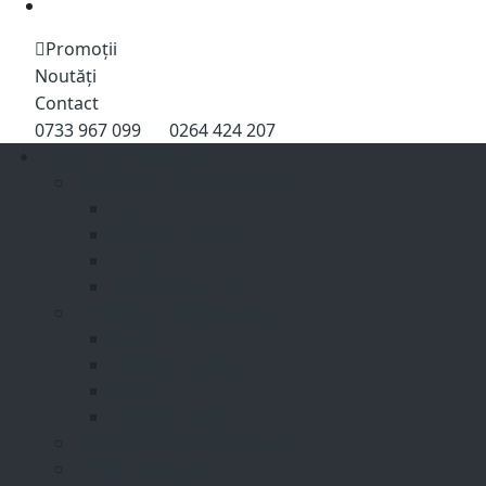
Accesorii
Promoții
Noutăți
Contact
0733 967 099
0264 424 207
Uniforme Medicale
Uniforma medicala barbat
Bluze
Pantaloni Barbat
Halate
Costume barbati
Uniforma medicala dama
Bluze
Pantaloni Dama
Halate
Costume dama
Uniforme Medicale Unisex
Bonete Medicale