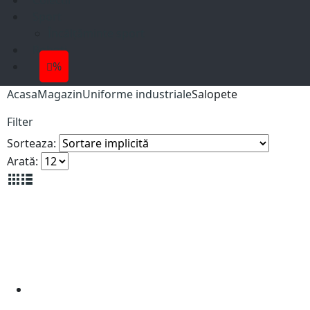
Colectii
Sport
Încălțăminte sport
Roboti
%
Acasa
Magazin
Uniforme industriale
Salopete
Filter
Sorteaza:
Arată: