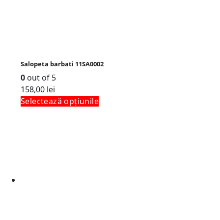
Salopeta barbati 11SA0002
0
out of 5
158,00
lei
Selectează opțiunile