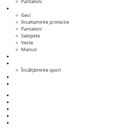
Pantaloni
Industriale
Geci
Incaltaminte protectie
Pantaloni
Salopete
Veste
Manusi
Colectii
Sport
Încălțăminte sport
Roboti
%
Geci
Manusi
Pantaloni
Salopete
Veste