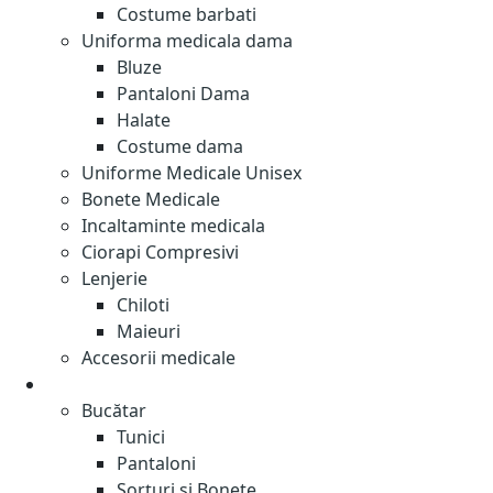
Costume barbati
Uniforma medicala dama
Bluze
Pantaloni Dama
Halate
Costume dama
Uniforme Medicale Unisex
Bonete Medicale
Incaltaminte medicala
Ciorapi Compresivi
Lenjerie
Chiloti
Maieuri
Accesorii medicale
Restaurant- Cafenea
Bucătar
Tunici
Pantaloni
Șorțuri și Bonete