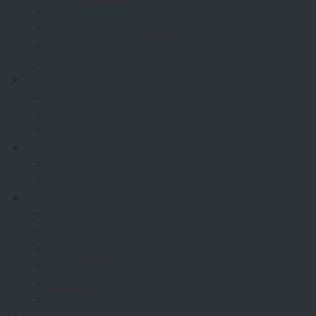
Încălțăminte BBO
Accesorii
Tacamuri si Expunere
Imprimante 3D ciocolata
Hotel
Cameriste
Recepție
Tricouri
Beauty- SPA
Tunici
Pantaloni
Industriale
Geci
Incaltaminte protectie
Pantaloni
Salopete
Veste
Manusi