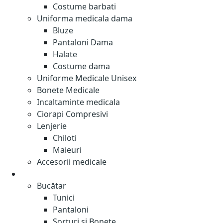
Costume barbati
Uniforma medicala dama
Bluze
Pantaloni Dama
Halate
Costume dama
Uniforme Medicale Unisex
Bonete Medicale
Incaltaminte medicala
Ciorapi Compresivi
Lenjerie
Chiloti
Maieuri
Accesorii medicale
Restaurant- Cafenea
Bucătar
Tunici
Pantaloni
Șorțuri și Bonete