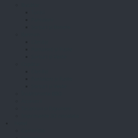
Bucătar
Tunici
Pantaloni
Șorțuri și Bonete
Barman
Cămăși
Pantaloni și Fuste
Șorțuri și Veste
Ospătar
Cămăși
Pantaloni și Fuste
Șorțuri și Veste
Încălțăminte BBO
Accesorii
Tacamuri si Expunere
Imprimante 3D ciocolata
Hotel
Cameriste