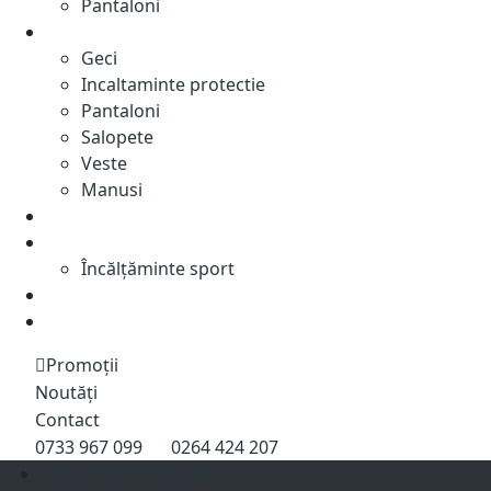
Pantaloni
Industriale
Geci
Incaltaminte protectie
Pantaloni
Salopete
Veste
Manusi
Colectii
Sport
Încălțăminte sport
Roboti
%
Promoții
Noutăți
Contact
0733 967 099
0264 424 207
Uniforme Medicale