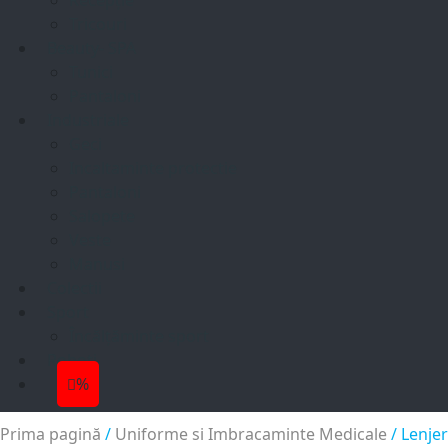
Recepție
Tricouri
Beauty- SPA
Tunici
Pantaloni
Industriale
Geci
Incaltaminte protectie
Pantaloni
Salopete
Veste
Manusi
Colectii
Sport
Încălțăminte sport
Roboti
%
Prima pagină
/
Uniforme si Imbracaminte Medicale
/ Lenjer