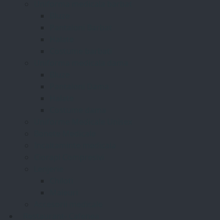
Uniforma medicala barbat
Bluze
Pantaloni Barbat
Halate
Costume barbati
Uniforma medicala dama
Bluze
Pantaloni Dama
Halate
Costume dama
Uniforme Medicale Unisex
Bonete Medicale
Incaltaminte medicala
Ciorapi Compresivi
Lenjerie
Chiloti
Maieuri
Accesorii medicale
Restaurant- Cafenea