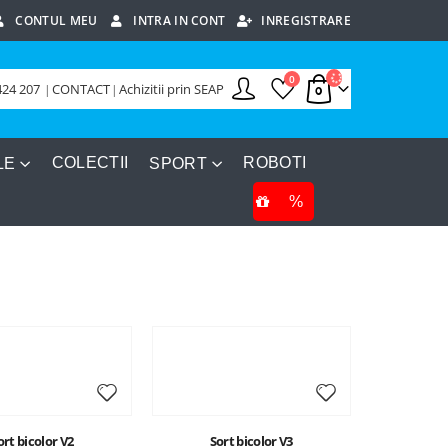
CONTUL MEU
INTRA IN CONT
INREGISTRARE
0
424 207
|
CONTACT
|
Achizitii prin SEAP
COLECTII
ROBOTI
LE
SPORT
%
ort bicolor V2
Sort bicolor V3