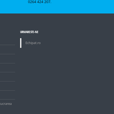
0264 424 207.
URMARESTE-NE
Echipat.ro
elucrarea