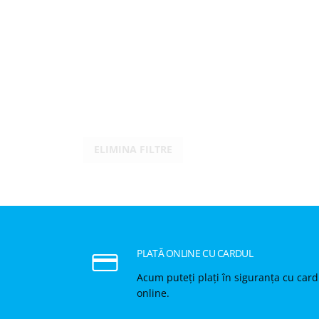
ELIMINA FILTRE
PLATĂ ONLINE CU CARDUL
Acum puteți plați în siguranța cu card
online.