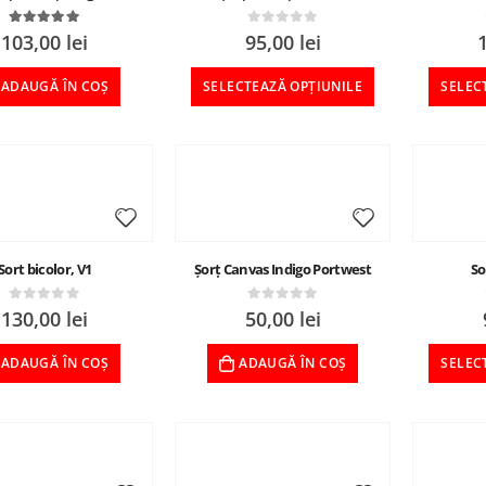
5.00
out of 5
0
out of 5
103,00
lei
95,00
lei
ADAUGĂ ÎN COȘ
SELECTEAZĂ OPȚIUNILE
SELEC
Sort bicolor, V1
Șorț Canvas Indigo Portwest
So
0
out of 5
0
out of 5
130,00
lei
50,00
lei
ADAUGĂ ÎN COȘ
ADAUGĂ ÎN COȘ
SELEC