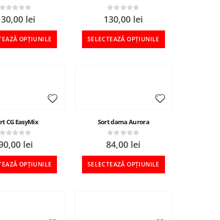
0
out of 5
0
out of 5
130,00
lei
130,00
lei
TEAZĂ OPȚIUNILE
SELECTEAZĂ OPȚIUNILE
rt CG EasyMix
Sort dama Aurora
0
out of 5
0
out of 5
90,00
lei
84,00
lei
TEAZĂ OPȚIUNILE
SELECTEAZĂ OPȚIUNILE