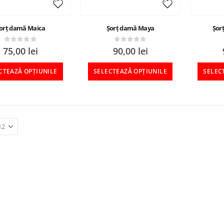
orț damă Maica
Șorț damă Maya
Șor
0
out of 5
0
out of 5
75,00
lei
90,00
lei
CTEAZĂ OPȚIUNILE
SELECTEAZĂ OPȚIUNILE
SELEC