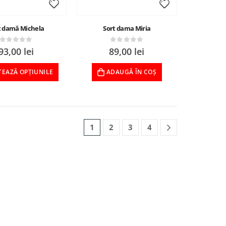
ț damă Michela
Sort dama Miria
0
out of 5
0
out of 5
93,00
lei
89,00
lei
TEAZĂ OPȚIUNILE
ADAUGĂ ÎN COȘ
1
2
3
4