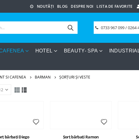
NOUTĂȚI
BLOG
DESPRE NOI
LISTA DE FAVORITE
0733 967 099 / 0264 
 CAFENEA
HOTEL
BEAUTY- SPA
INDUSTRIA
NT SI CAFENEA
BARMAN
ȘORȚURI ȘI VESTE
rț bărbați Diego
Șorț bărbați Ramon
S