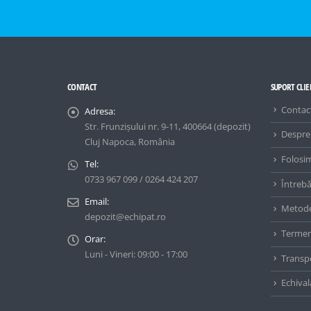
CONTACT
SUPORT CLIE
Contac
Adresa:
Str. Frunzișului nr. 9-11, 400664 (depozit)
Despre
Cluj Napoca, România
Folosi
Tel:
0733 967 099 / 0264 424 207
Întrebă
Email:
Metode
depozit@echipat.ro
Termeni
Orar:
Luni - Vineri: 09:00 - 17:00
Transpo
Echival