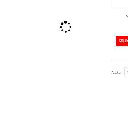
Ș
SELE
Arată: