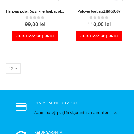
Hanorac polar, Siggi Pile, barbat, albastru
Pulover barbati 23MG0607
99,00
lei
110,00
lei
0
out of 5
0
out of 5
SELECTEAZĂ OPȚIUNILE
SELECTEAZĂ OPȚIUNILE
PLATĂ ONLINE CU CARDUL
Acum puteți plați în siguranța cu cardul online.
RETUR GARANTAT