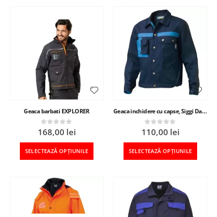
Geaca barbati EXPLORER
Geaca inchidere cu capse, Siggi Danubio, barbat
168,00
lei
110,00
lei
0
out of 5
0
out of 5
SELECTEAZĂ OPȚIUNILE
SELECTEAZĂ OPȚIUNILE