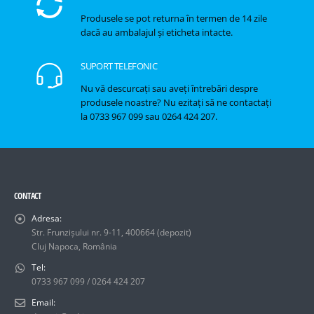
Produsele se pot returna în termen de 14 zile
dacă au ambalajul și eticheta intacte.
SUPORT TELEFONIC
Nu vă descurcați sau aveți întrebări despre
produsele noastre? Nu ezitați să ne contactați
la 0733 967 099 sau 0264 424 207.
CONTACT
Adresa:
Str. Frunzișului nr. 9-11, 400664 (depozit)
Cluj Napoca, România
Tel:
0733 967 099 / 0264 424 207
Email: