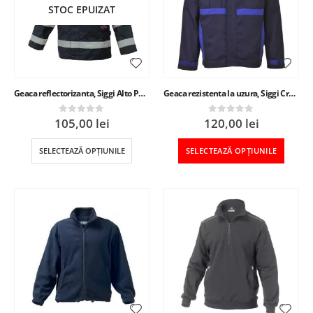
STOC EPUIZAT
Geaca reflectorizanta, Siggi Alto Porto Visibilita, barbat
Geaca rezistenta la uzura, Siggi Cracovia, barbat
105,00
lei
120,00
lei
0
out of 5
0
out of 5
SELECTEAZĂ OPȚIUNILE
SELECTEAZĂ OPȚIUNILE