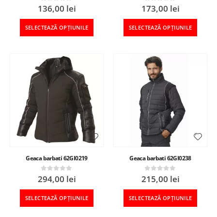
136,00
lei
173,00
lei
0
out of 5
0
out of 5
SELECTEAZĂ OPȚIUNILE
SELECTEAZĂ OPȚIUNILE
Geaca barbati 62GI0219
Geaca barbati 62GI0238
294,00
lei
215,00
lei
0
out of 5
0
out of 5
SELECTEAZĂ OPȚIUNILE
SELECTEAZĂ OPȚIUNILE