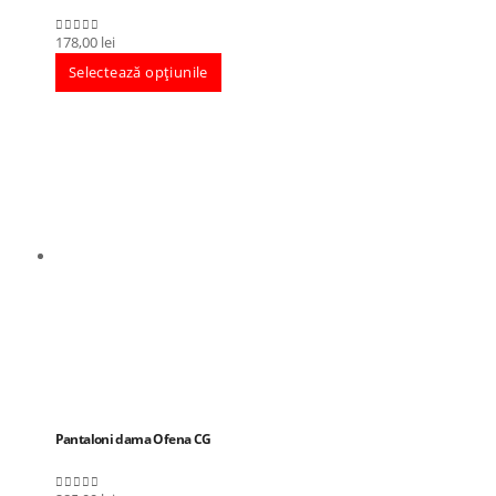
178,00
lei
0
out of 5
Selectează opțiunile
Pantaloni dama Ofena CG