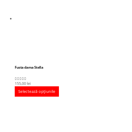
Fusta dama Stella
155,00
lei
0
out of 5
Selectează opțiunile