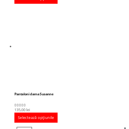
Pantaloni dama Susanne
135,00
lei
5.00
out of 5
Selectează opțiunile