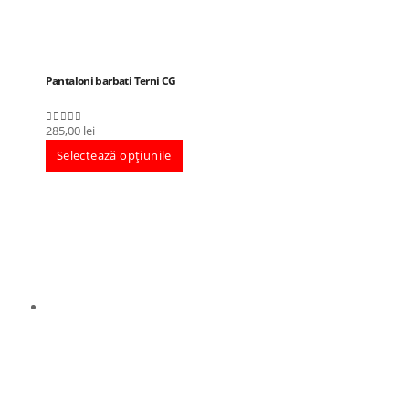
Pantaloni barbati Terni CG
285,00
lei
0
out of 5
Selectează opțiunile