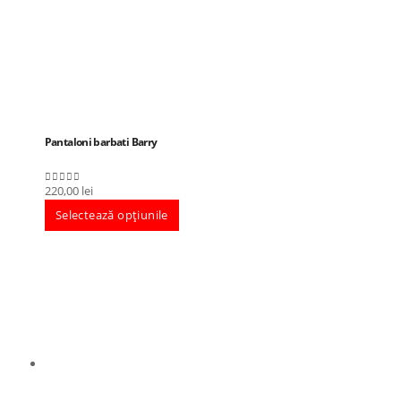
Pantaloni barbati Barry
220,00
lei
0
out of 5
Selectează opțiunile