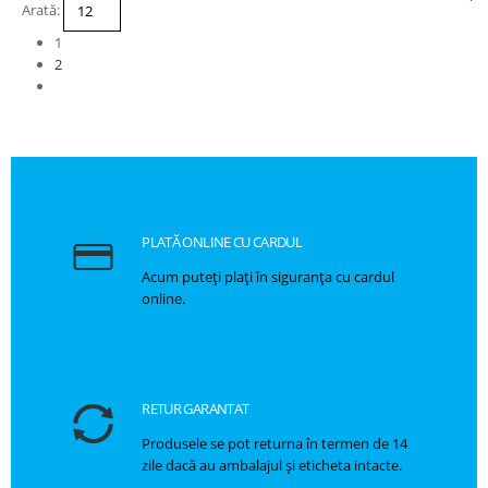
Arată:
1
2
PLATĂ ONLINE CU CARDUL
Acum puteți plați în siguranța cu cardul
online.
RETUR GARANTAT
Produsele se pot returna în termen de 14
zile dacă au ambalajul și eticheta intacte.