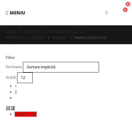
0
ACASA
MAGAZIN
UNIFORME HORECA
RESTAURANT SI CAFENEA
BARMAN
PANTALONI ȘI FUSTE
Filter
Sorteaza:
Arată:
1
2
PROMO -16%