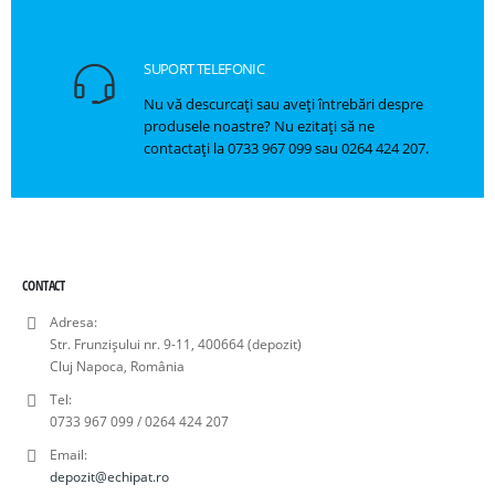
SUPORT TELEFONIC
Nu vă descurcați sau aveți întrebări despre
produsele noastre? Nu ezitați să ne
contactați la 0733 967 099 sau 0264 424 207.
CONTACT
Adresa:
Str. Frunzișului nr. 9-11, 400664 (depozit)
Cluj Napoca, România
Tel:
0733 967 099 / 0264 424 207
Email:
depozit@echipat.ro