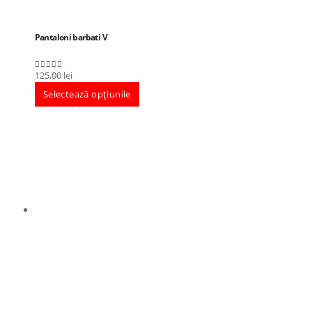
Pantaloni barbati V
125,00
lei
0
out of 5
Selectează opțiunile