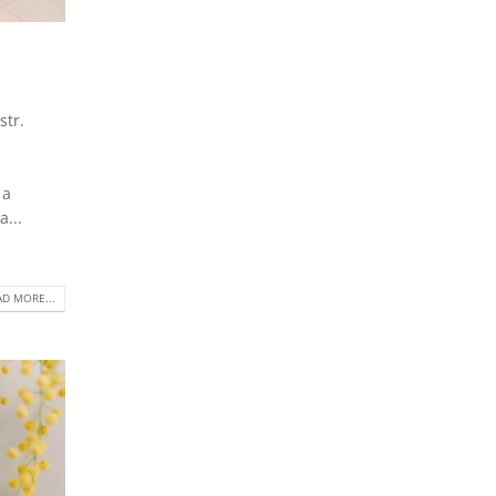
str.
 a
...
D MORE...