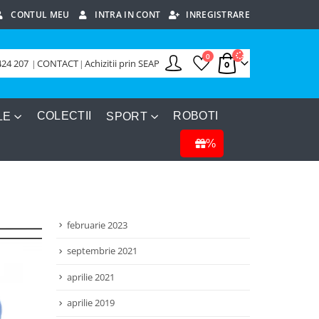
CONTUL MEU
INTRA IN CONT
INREGISTRARE
0
424 207
|
CONTACT
|
Achizitii prin SEAP
COLECTII
ROBOTI
LE
SPORT
%
februarie 2023
septembrie 2021
aprilie 2021
aprilie 2019