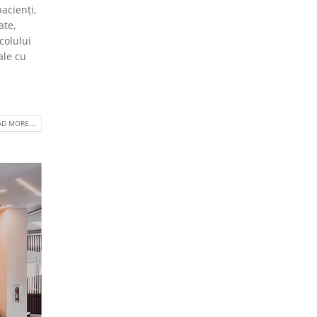
acienți,
ate,
colului
ale cu
D MORE...