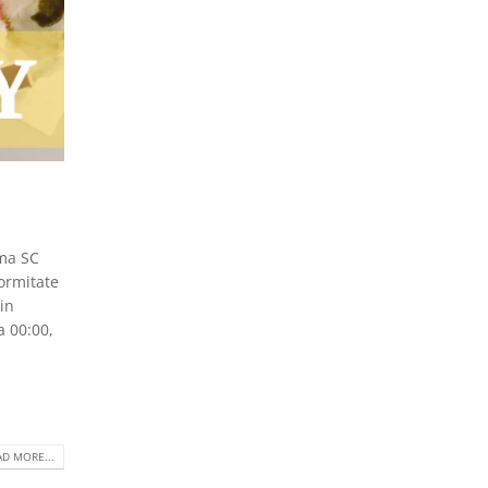
ma SC
ormitate
in
a 00:00,
D MORE...