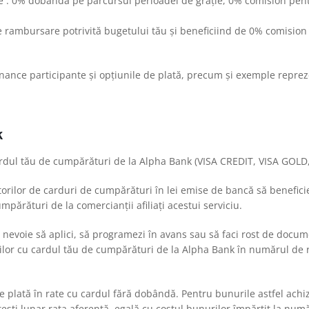
ile : 0% dobândă pe parcursul perioadei de grație, 0% comision pen
e rambursare potrivită bugetului tău și beneficiind de 0% comision
inance participante și opțiunile de plată, precum și exemple repr
k
cardul tău de cumpărături de la Alpha Bank (VISA CREDIT, VISA
orilor de carduri de cumpărături în lei emise de bancă să beneficiez
mpărături de la comercianții afiliați acestui serviciu.
 nevoie să aplici, să programezi în avans sau să faci rost de docu
ilor cu cardul tău de cumpărături de la Alpha Bank în numărul de r
 plată în rate cu cardul fără dobândă. Pentru bunurile astfel achiz
ști lunar rata aferentă, egală cu costul bunurilor împărțit la numă