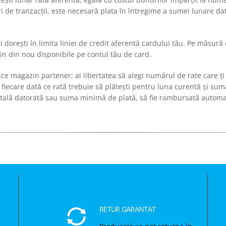
ri de tranzacții, este necesară plata în întregime a sumei lunare da
 ori dorești în limita liniei de credit aferentă cardului tău. Pe măsură
n din nou disponibile pe contul tău de card.
n orice magazin partener; ai libertatea să alegi numărul de rate care 
 fiecare dată ce rată trebuie să plătești pentru luna curentă și suma
totală datorată sau suma minimă de plată, să fie rambursată automat
RETUR GARANTAT