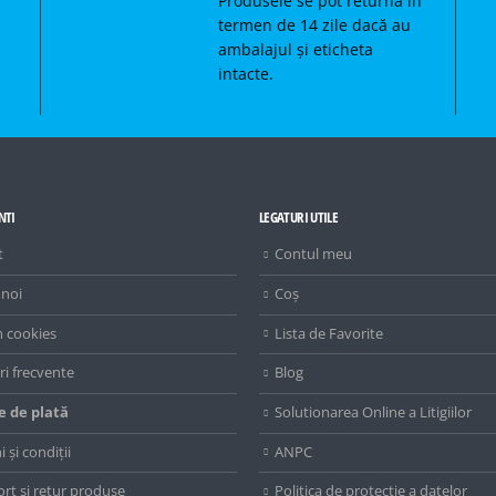
Produsele se pot returna în
termen de 14 zile dacă au
ambalajul și eticheta
intacte.
NTI
LEGATURI UTILE
t
Contul meu
 noi
Coș
 cookies
Lista de Favorite
ri frecvente
Blog
 de plată
Solutionarea Online a Litigiilor
 și condiții
ANPC
rt și retur produse
Politica de protectie a datelor