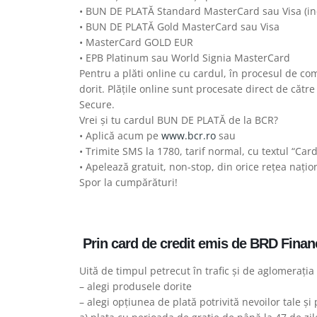
• BUN DE PLATĂ Standard MasterCard sau Visa (inc
• BUN DE PLATĂ Gold MasterCard sau Visa
• MasterCard GOLD EUR
• EPB Platinum sau World Signia MasterCard
Pentru a plăti online cu cardul, în procesul de co
dorit. Plățile online sunt procesate direct de cătr
Secure.
Vrei și tu cardul BUN DE PLATĂ de la BCR?
• Aplică acum pe
www.bcr.ro
sau
• Trimite SMS la 1780, tarif normal, cu textul “Car
• Apelează gratuit, non-stop, din orice reţea naţ
Spor la cumpărături!
Prin card de credit emis de BRD Finan
Uită de timpul petrecut în trafic și de aglomerația
– alegi produsele dorite
– alegi opțiunea de plată potrivită nevoilor tale și 