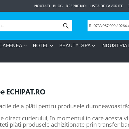
NOUTĂȚI
BLOG
DESPRE NOI
LISTA DE FAVORITE
0733 967 099 / 0264 
 CAFENEA
HOTEL
BEAUTY- SPA
INDUSTRIA
pe
ECHIPAT.RO
facile de a plăti pentru produsele dumneavoastră
le direct curierului, în momentul în care acesta vi 
teți plăti produsele achiziționate prin transfer ban