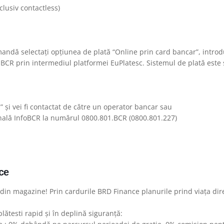
lusiv contactless)
mandă selectați opțiunea de plată “Online prin card bancar”, intro
e BCR prin intermediul platformei EuPlatesc. Sistemul de plată este 
d” şi vei fi contactat de către un operator bancar sau
ională InfoBCR la numărul 0800.801.BCR (0800.801.227)
ce
 din magazine! Prin cardurile BRD Finance planurile prind viața direc
plătesti rapid și în deplină siguranță: