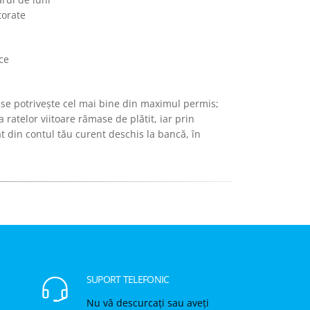
torate
 ce
ți se potrivește cel mai bine din maximul permis;
 ratelor viitoare rămase de plătit, iar prin
 din contul tău curent deschis la bancă, în
SUPORT TELEFONIC
Nu vă descurcați sau aveți