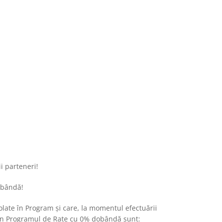
i parteneri!
obândă!
nrolate în Program şi care, la momentul efectuării
te în Programul de Rate cu 0% dobândă sunt: