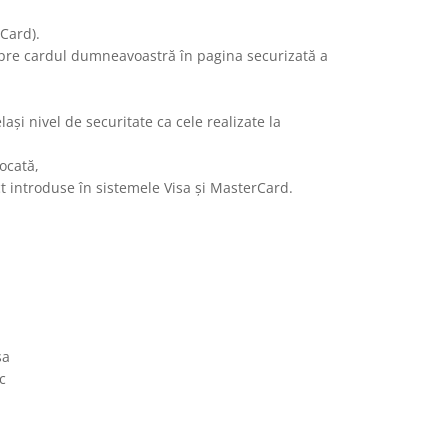
Card).
espre cardul dumneavoastră în pagina securizată a
ași nivel de securitate ca cele realizate la
ocată,
t introduse în sistemele Visa și MasterCard.
sa
c