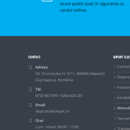
Acum puteți plați în siguranța cu
cardul online.
CONTACT
SUPORT CLIE
Contac
Adresa:
Str. Frunzișului nr. 9-11, 400664 (depozit)
Despre
Cluj Napoca, România
Folosim
Tel:
0733 967 099 / 0264 424 207
Întrebă
Email:
Metode
depozit@echipat.ro
Termeni
Orar:
Luni - Vineri: 09:00 - 17:00
Transpo