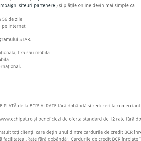
paign=siteuri-partenere
) și plățile online devin mai simple ca
 56 de zile
e pe internet
ogramului STAR.
țională, fixă sau mobilă
obilă
ernațional.
 PLATĂ de la BCR! Ai RATE fără dobândă și reduceri la comercianți
 www.echipat.ro și beneficiezi de oferta standard de 12 rate fără d
ratuit toţi clienţii care deţin unul dintre cardurile de credit BCR î
cită facilitatea „Rate fără dobândă”. Cardurile de credit BCR înrola