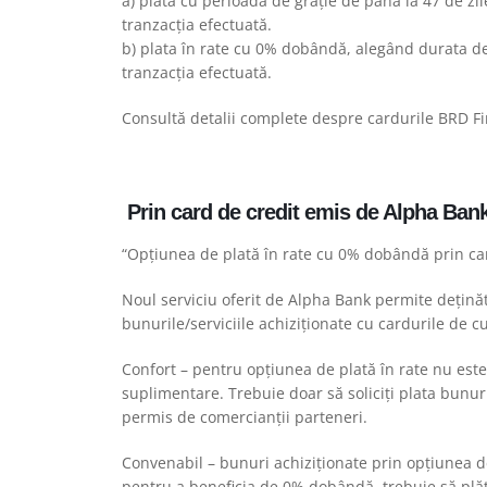
a) plata cu perioada de grație de până la 47 de z
tranzacția efectuată.
b) plata în rate cu 0% dobândă, alegând durata d
tranzacția efectuată.
Consultă detalii complete despre cardurile BRD F
Prin card de credit emis de Alpha Ban
“Opțiunea de plată în rate cu 0% dobândă prin 
Noul serviciu oferit de Alpha Bank permite deținăt
bunurile/serviciile achiziționate cu cardurile de cu
Confort – pentru opțiunea de plată în rate nu este
suplimentare. Trebuie doar să soliciți plata bunur
permis de comercianții parteneri.
Convenabil – bunuri achiziționate prin opțiunea de
pentru a beneficia de 0% dobândă, trebuie să plăte