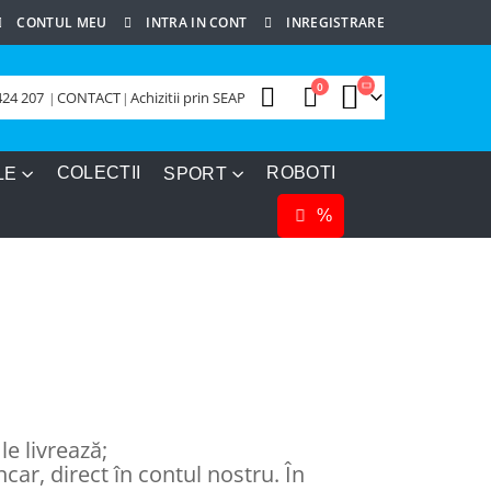
CONTUL MEU
INTRA IN CONT
INREGISTRARE
0
424 207
|
CONTACT
|
Achizitii prin SEAP
COLECTII
ROBOTI
LE
SPORT
%
:
le livrează;
car, direct în contul nostru. În