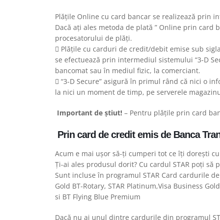
Plățile Online cu card bancar se realizează prin i
Dacă ați ales metoda de plată ” Online prin card 
procesatorului de plăți.
Plățile cu carduri de credit/debit emise sub sigl
se efectuează prin intermediul sistemului “3-D Secu
bancomat sau în mediul fizic, la comerciant.
“3-D Secure” asigură în primul rând că nici o in
la nici un moment de timp, pe serverele magazinulu
Important de știut!
– Pentru plățile prin card ba
Prin card de credit emis de Banca Tran
Acum e mai ușor să-ți cumperi tot ce îți dorești c
Ți-ai ales produsul dorit? Cu cardul STAR poți să 
Sunt incluse în programul STAR Card cardurile de
Gold BT-Rotary, STAR Platinum,Visa Business Gold C
si BT Flying Blue Premium
Dacă nu ai unul dintre cardurile din programul ST