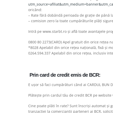
utm_source=afiliat&utm_medium=banner&utm_cam
oricând:
– Rate fără dobândă perioada de grație de până la
– comision zero la toate cumpărăturile plăți sigur
Intră pe www.starbt.ro și află toate avantajele pr
0800 80 2273(CARD) Apel gratuit din orice rețea na
*8028 Apelabil din orice rețea națională, fixă și m
0264.594.337 Apelabil din orice rețea, inclusiv int
Prin card de credit emis de BCR:
E ușor să faci cumpărături când ai CARDUL BUN DE
Plătește prin cardul tău de credit BCR pe website
Cine poate plăti în rate? Sunt înscrişi automat şi g
tranzacţiei la comercianţii parteneri ai BCR, soli