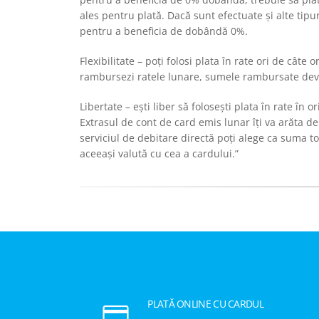
ales pentru plată. Dacă sunt efectuate și alte tipu
pentru a beneficia de dobândă 0%.
Flexibilitate – poți folosi plata în rate ori de câte
rambursezi ratele lunare, sumele rambursate devi
Libertate – ești liber să folosești plata în rate î
Extrasul de cont de card emis lunar îți va arăta de
serviciul de debitare directă poți alege ca suma 
aceeași valută cu cea a cardului.”
PLATĂ ONLINE CU CARDUL