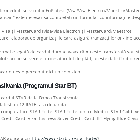
ntermediul serviciului EuPlatesc (Visa/Visa Electron/Maestro/Master
bancar ” este necesar să completați un formular cu informațiile d
a Visa și MasterCard (Visa/Visa Electron și MasterCard/Maestro)
re” elaborat de organizațiile care asigură tranzacțiilor on-line acel
formație legată de cardul dumneavoastră nu este transferată sau st
i sau pe serverele procesatorului de plăți, aceste date fiind direc
ncar nu este perceput nici un comision!
silvania (Programul Star BT)
u cardul STAR de la Banca Transilvania.
plătești în 12 RATE fără dobândă.
 cumpărături: STAR Forte, STAR Forte pentru Medici, STAR Gold, Vi
redit Card, Visa Business Silver Credit Card, BT Flying Blue Classi
AR aplică aici (
http://www.starbt.ro/star-forte/?