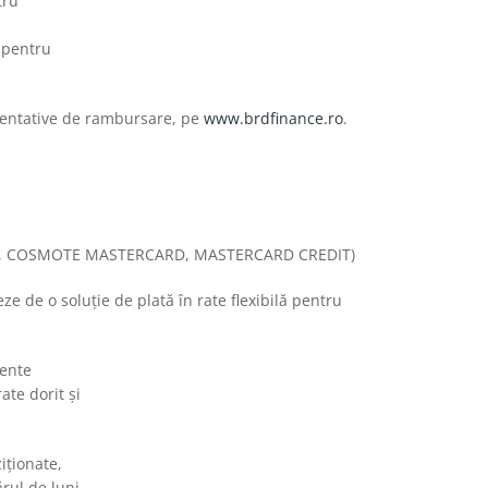
tru
 pentru
ezentative de rambursare, pe
www.brdfinance.ro
.
 GOLD, COSMOTE MASTERCARD, MASTERCARD CREDIT)
e de o soluție de plată în rate flexibilă pentru
mente
ate dorit și
iționate,
rul de luni