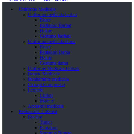
Uniforme Medicale
Uniforma medicala barbat
Bluze
Pantaloni Barbat
Halate
Costume barbati
Uniforma medicala dama
Bluze
Pantaloni Dama
Halate
Costume dama
Uniforme Medicale Unisex
Bonete Medicale
Incaltaminte medicala
Ciorapi Compresivi
Lenjerie
Chiloti
Maieuri
Accesorii medicale
Restaurant- Cafenea
Bucătar
Tunici
Pantaloni
Șorțuri și Bonete