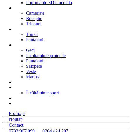
Imprimante 3D ciocolata
Hotel
Cameriste
Recepție
Tricouri
Beauty- SPA
Tunici
Pantaloni
Industriale
Geci
Incaltaminte protectie
Pantaloni
Salopete
Veste
Manusi
Colectii
Sport
Încălțăminte sport
Roboti
%
Promoții
Noutăți
Contact
0733 967 099
0264 424 207