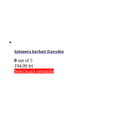
Salopeta barbati Danubio
0
out of 5
194,00
lei
Selectează opțiunile