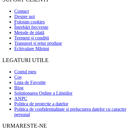
Contact
Despre noi
Folosim cookies
Întrebări frecvente
Metode de plată
Termeni și condiții
Transport și retur produse
Echivalare Mărimi
LEGATURI UTILE
Contul meu
Coș
Lista de Favorite
Blog
Solutionarea Online a Litigiilor
ANPC
Politica de protectie a datelor
Politica de confidentialitate si prelucrarea datelor cu caracter
personal
URMARESTE-NE