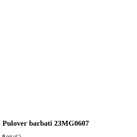
Pulover barbati 23MG0607
0
out of 5