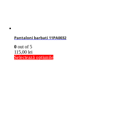
Pantaloni barbati 11PA0032
0
out of 5
115,00
lei
Selectează opțiunile