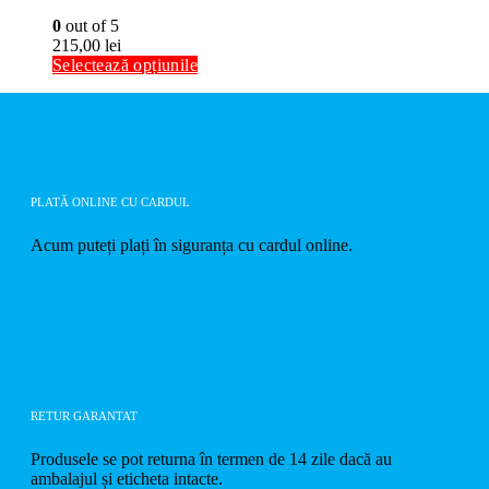
0
out of 5
215,00
lei
Selectează opțiunile
PLATĂ ONLINE CU CARDUL
Acum puteți plați în siguranța cu cardul online.
RETUR GARANTAT
Produsele se pot returna în termen de 14 zile dacă au
ambalajul și eticheta intacte.