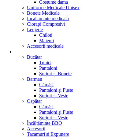
Costume dama
Uniforme Medicale Unisex
Bonete Medicale
Incaltaminte medicala
Ciorapi Compresivi
Lenjerie
Chiloti
Maieuri
Accesorii medicale
Restaurant- Cafenea
Bucătar
Tunici
Pantaloni
Șorțuri și Bonete
Barman
Cămăși
Pantaloni și Fuste
Șorțuri și Veste
Ospătar
Cămăși
Pantaloni și Fuste
Șorțuri și Veste
Încălțăminte BBO
Accesorii
Tacamuri si Expunere