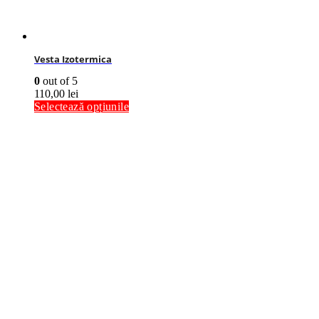
Vesta Izotermica
0
out of 5
110,00
lei
Selectează opțiunile