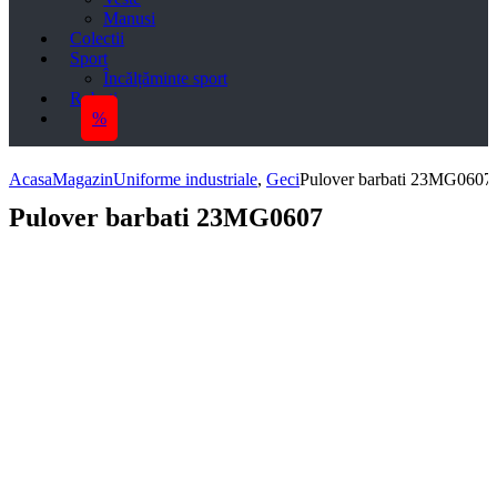
Manusi
Colectii
Sport
Încălțăminte sport
Roboti
%
Acasa
Magazin
Uniforme industriale
,
Geci
Pulover barbati 23MG0607
Pulover barbati 23MG0607