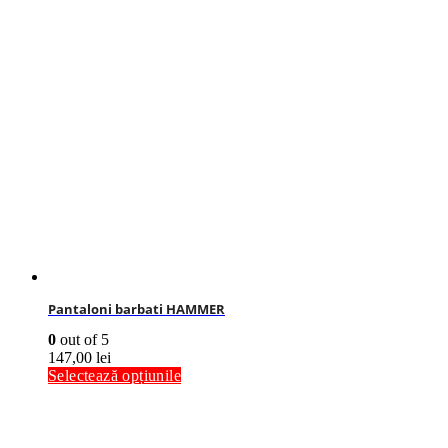
Pantaloni barbati HAMMER
0
out of 5
147,00
lei
Selectează opțiunile