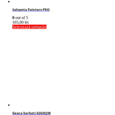
Salopeta Painters PRO
0
out of 5
165,00
lei
Selectează opțiunile
Geaca barbati 62GI0238