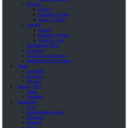
Barman
Cămăși
Pantaloni și Fuste
Șorțuri și Veste
Ospătar
Cămăși
Pantaloni și Fuste
Șorțuri și Veste
Încălțăminte BBO
Accesorii
Tacamuri si Expunere
Imprimante 3D ciocolata
Hotel
Cameriste
Recepție
Tricouri
Beauty- SPA
Tunici
Pantaloni
Industriale
Geci
Incaltaminte protectie
Pantaloni
Salopete
Veste