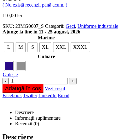
( Nu există recenzii până acum. )
110,00
lei
SKU:
23MG0607_S
Categorii:
Geci
,
Uniforme industriale
Ajunge la tine in 11 - 25 august, 2026
Marime
L
M
S
XL
XXL
XXXL
Culoare
Golește
-
+
Adaugă în coș
Vezi coșul
Facebook
Twitter
LinkedIn
Email
Descriere
Informații suplimentare
Recenzii (0)
Descriere