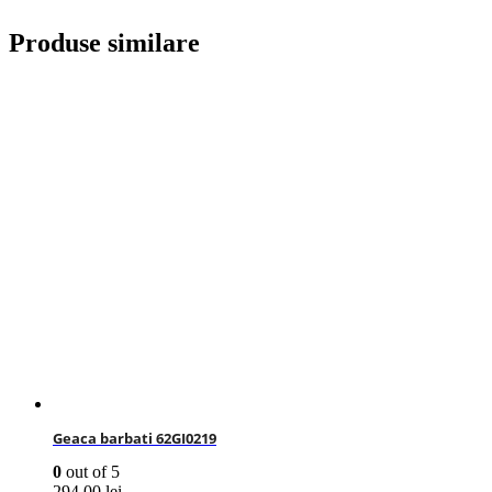
Produse similare
Geaca barbati 62GI0219
0
out of 5
294,00
lei