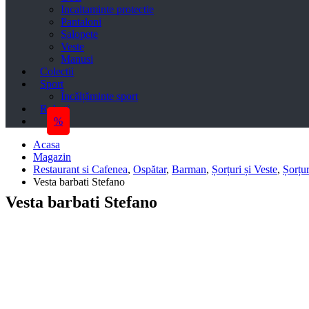
Incaltaminte protectie
Pantaloni
Salopete
Veste
Manusi
Colectii
Sport
Încălțăminte sport
Roboti
%
Acasa
Magazin
Restaurant si Cafenea
,
Ospătar
,
Barman
,
Șorțuri și Veste
,
Șorțur
Vesta barbati Stefano
Vesta barbati Stefano