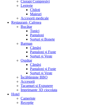
Ciorapi Compresivi
Lenjerie
Chiloti
Maieuri
Accesorii medicale
Restaurant- Cafenea
Bucătar
Tunici
Pantaloni
Șorțuri și Bonete
Barman
Cămăși
Pantaloni și Fuste
Șorțuri și Veste
Ospătar
Cămăși
Pantaloni și Fuste
Șorțuri și Veste
Încălțăminte BBO
Accesorii
Tacamuri si Expunere
Imprimante 3D ciocolata
Hotel
Cameriste
Recepție