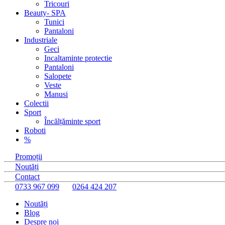
Tricouri
Beauty- SPA
Tunici
Pantaloni
Industriale
Geci
Incaltaminte protectie
Pantaloni
Salopete
Veste
Manusi
Colectii
Sport
Încălțăminte sport
Roboti
%
Promoții
Noutăți
Contact
0733 967 099
0264 424 207
Noutăți
Blog
Despre noi