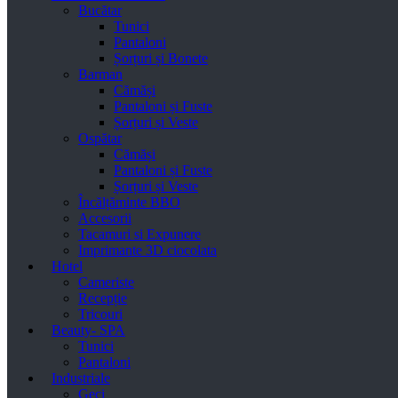
Bucătar
Tunici
Pantaloni
Șorțuri și Bonete
Barman
Cămăși
Pantaloni și Fuste
Șorțuri și Veste
Ospătar
Cămăși
Pantaloni și Fuste
Șorțuri și Veste
Încălțăminte BBO
Accesorii
Tacamuri si Expunere
Imprimante 3D ciocolata
Hotel
Cameriste
Recepție
Tricouri
Beauty- SPA
Tunici
Pantaloni
Industriale
Geci