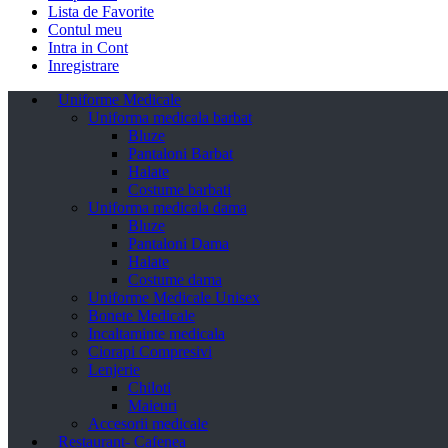
Lista de Favorite
Contul meu
Intra in Cont
Inregistrare
Uniforme Medicale
Uniforma medicala barbat
Bluze
Pantaloni Barbat
Halate
Costume barbati
Uniforma medicala dama
Bluze
Pantaloni Dama
Halate
Costume dama
Uniforme Medicale Unisex
Bonete Medicale
Incaltaminte medicala
Ciorapi Compresivi
Lenjerie
Chiloti
Maieuri
Accesorii medicale
Restaurant- Cafenea