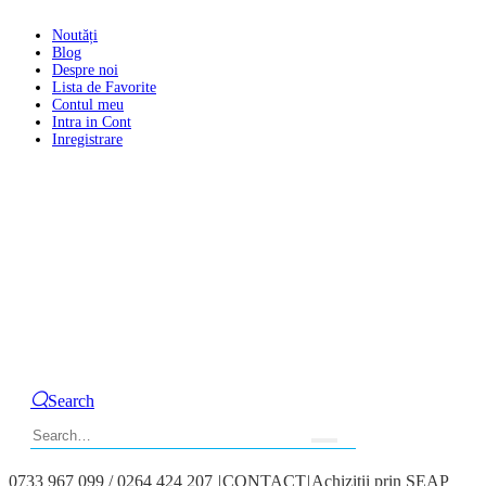
Noutăți
Blog
Despre noi
Lista de Favorite
Contul meu
Intra in Cont
Inregistrare
Search
0733 967 099 / 0264 424 207
|
CONTACT
|
Achizitii prin SEAP