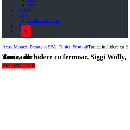
Manusi
Colectii
Sport
Încălțăminte sport
Roboti
%
Acasa
Magazin
Beauty si SPA
,
Tunici
,
Promoții
Tunica inchidere cu fe
Tunica inchidere cu fermoar, Siggi Wolly, dama, alb
PROMO -24%