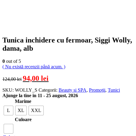
Tunica inchidere cu fermoar, Siggi Wolly,
dama, alb
0
out of 5
( Nu există recenzii până acum. )
94,00
lei
124,00
lei
SKU:
WOLLY_S
Categorii:
Beauty si SPA
,
Promoții
,
Tunici
Ajunge la tine in 11 - 25 august, 2026
Marime
L
XL
XXL
Culoare