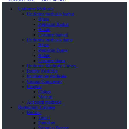
Uniforme Medicale
Uniforma medicala barbat
Bluze
Pantaloni Barbat
Halate
Costume barbati
Uniforma medicala dama
Bluze
Pantaloni Dama
Halate
Costume dama
Uniforme Medicale Unisex
Bonete Medicale
Incaltaminte medicala
Ciorapi Compresivi
Lenjerie
Chiloti
Maieuri
Accesorii medicale
Restaurant- Cafenea
Bucătar
Tunici
Pantaloni
Șorțuri și Bonete