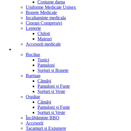
Costume dama
Uniforme Medicale Unisex
Bonete Medicale
Incaltaminte medicala
Ciorapi Compresivi
Lenjerie
Chiloti
Maieuri
Accesorii medicale
Restaurant- Cafenea
Bucătar
Tunici
Pantaloni
Șorțuri și Bonete
Barman
Cămăși
Pantaloni și Fuste
Șorțuri și Veste
Ospătar
Cămăși
Pantaloni și Fuste
Șorțuri și Veste
Încălțăminte BBO
Accesorii
Tacamuri si Expunere