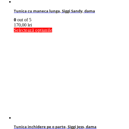
Tunica cu maneca lunga, Siggi Sandy, dama
0
out of 5
170,00
lei
Selectează opțiunile
Tunica inchidere pe o parte, Siggi Jess, dama