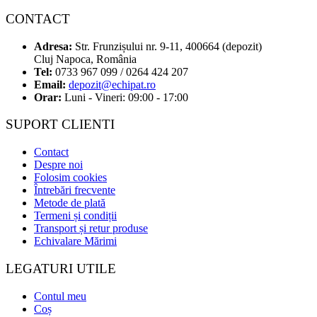
CONTACT
Adresa:
Str. Frunzișului nr. 9-11, 400664 (depozit)
Cluj Napoca, România
Tel:
0733 967 099 / 0264 424 207
Email:
depozit@echipat.ro
Orar:
Luni - Vineri: 09:00 - 17:00
SUPORT CLIENTI
Contact
Despre noi
Folosim cookies
Întrebări frecvente
Metode de plată
Termeni și condiții
Transport și retur produse
Echivalare Mărimi
LEGATURI UTILE
Contul meu
Coș