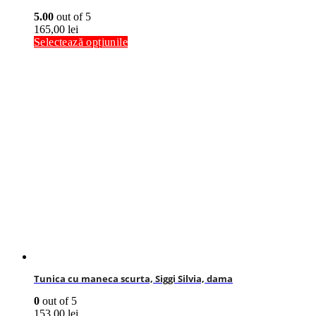
5.00
out of 5
165,00
lei
Selectează opțiunile
Tunica cu maneca scurta, Siggi Silvia, dama
0
out of 5
153,00
lei