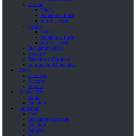
Barman
Cămăși
Pantaloni și Fuste
Șorțuri și Veste
Ospătar
Cămăși
Pantaloni și Fuste
Șorțuri și Veste
Încălțăminte BBO
Accesorii
Tacamuri si Expunere
Imprimante 3D ciocolata
Hotel
Cameriste
Recepție
Tricouri
Beauty- SPA
Tunici
Pantaloni
Industriale
Geci
Incaltaminte protectie
Pantaloni
Salopete
Veste