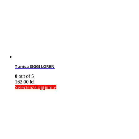
Tunica SIGGI LOREN
0
out of 5
162,00
lei
Selectează opțiunile