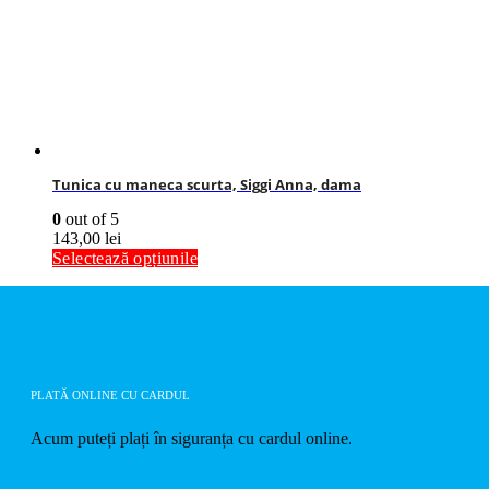
Tunica cu maneca scurta, Siggi Anna, dama
0
out of 5
143,00
lei
Selectează opțiunile
PLATĂ ONLINE CU CARDUL
Acum puteți plați în siguranța cu cardul online.