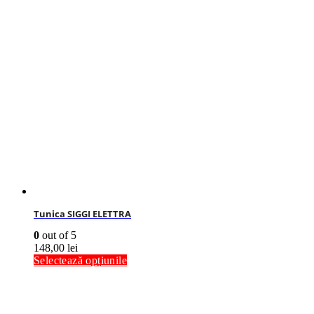
Tunica SIGGI ELETTRA
0
out of 5
148,00
lei
Selectează opțiunile