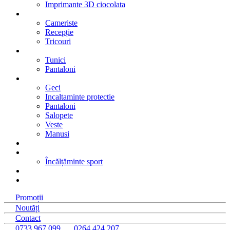
Imprimante 3D ciocolata
Hotel
Cameriste
Recepție
Tricouri
Beauty- SPA
Tunici
Pantaloni
Industriale
Geci
Incaltaminte protectie
Pantaloni
Salopete
Veste
Manusi
Colectii
Sport
Încălțăminte sport
Roboti
%
Promoții
Noutăți
Contact
0733 967 099
0264 424 207