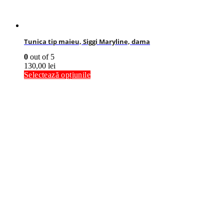
Tunica tip maieu, Siggi Maryline, dama
0
out of 5
130,00
lei
Selectează opțiunile