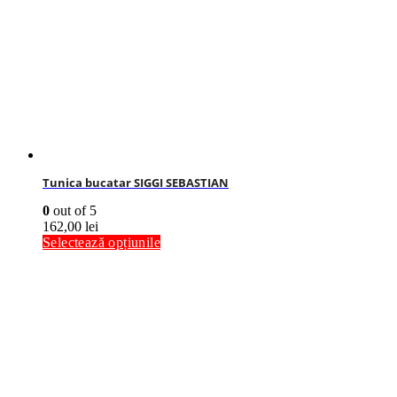
Tunica bucatar SIGGI SEBASTIAN
0
out of 5
162,00
lei
Selectează opțiunile