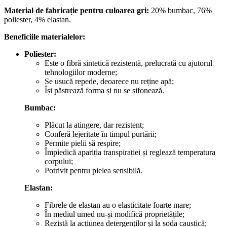
Material de fabricație pentru culoarea gri:
20% bumbac, 76%
poliester, 4% elastan.
Beneficiile materialelor:
Poliester:
Este o fibră sintetică rezistentă, prelucrată cu ajutorul
tehnologiilor moderne;
Se usucă repede, deoarece nu reține apă;
Își păstrează forma și nu se șifonează.
Bumbac:
Plăcut la atingere, dar rezistent;
Conferă lejeritate în timpul purtării;
Permite pielii să respire;
Împiedică apariția transpirației și reglează temperatura
corpului;
Potrivit pentru pielea sensibilă.
Elastan:
Fibrele de elastan au o elasticitate foarte mare;
În mediul umed nu-și modifică proprietățile;
Rezistă la acțiunea detergenților și la soda caustică;