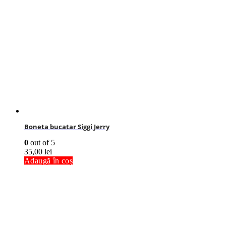
Boneta bucatar Siggi Jerry
0
out of 5
35,00
lei
Adaugă în coș