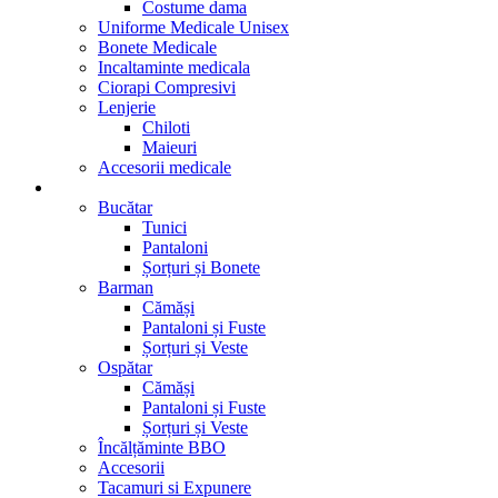
Costume dama
Uniforme Medicale Unisex
Bonete Medicale
Incaltaminte medicala
Ciorapi Compresivi
Lenjerie
Chiloti
Maieuri
Accesorii medicale
Restaurant- Cafenea
Bucătar
Tunici
Pantaloni
Șorțuri și Bonete
Barman
Cămăși
Pantaloni și Fuste
Șorțuri și Veste
Ospătar
Cămăși
Pantaloni și Fuste
Șorțuri și Veste
Încălțăminte BBO
Accesorii
Tacamuri si Expunere