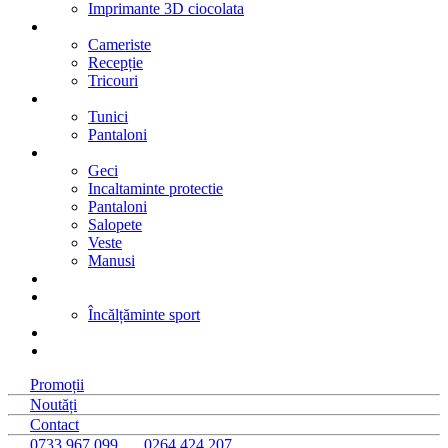
Imprimante 3D ciocolata
Hotel
Cameriste
Recepție
Tricouri
Beauty- SPA
Tunici
Pantaloni
Industriale
Geci
Incaltaminte protectie
Pantaloni
Salopete
Veste
Manusi
Colectii
Sport
Încălțăminte sport
Roboti
%
Promoții
Noutăți
Contact
0733 967 099
0264 424 207