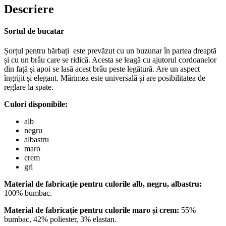
Descriere
Sortul de bucatar
Șorțul pentru bărbați este prevăzut cu un buzunar în partea dreaptă
și cu un brâu care se ridică. Acesta se leagă cu ajutorul cordoanelor
din față și apoi se lasă acest brâu peste legătură. Are un aspect
îngrijit și elegant. Mărimea este universală și are posibilitatea de
reglare la spate.
Culori disponibile:
alb
negru
albastru
maro
crem
gri
Material de fabricație pentru culorile alb, negru, albastru:
100% bumbac.
Material de fabricație pentru culorile maro și crem:
55%
bumbac, 42% poliester, 3% elastan.