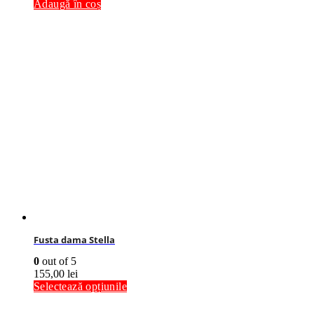
Adaugă în coș
Fusta dama Stella
0
out of 5
155,00
lei
Selectează opțiunile