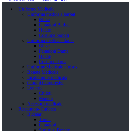
Uniforme Medicale
Uniforma medicala barbat
Bluze
Pantaloni Barbat
Halate
Costume barbati
Uniforma medicala dama
Bluze
Pantaloni Dama
Halate
Costume dama
Uniforme Medicale Unisex
Bonete Medicale
Incaltaminte medicala
Ciorapi Compresivi
Lenjerie
Chiloti
Maieuri
Accesorii medicale
Restaurant- Cafenea
Bucătar
Tunici
Pantaloni
Șorțuri și Bonete