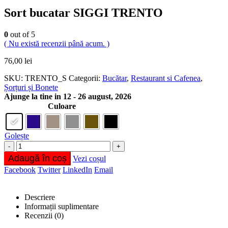
Sort bucatar SIGGI TRENTO
0
out of 5
( Nu există recenzii până acum. )
76,00
lei
SKU:
TRENTO_S
Categorii:
Bucătar
,
Restaurant si Cafenea
,
Șorțuri și Bonete
Ajunge la tine in 12 - 26 august, 2026
Culoare
Golește
-
+
Adaugă în coș
Vezi coșul
Facebook
Twitter
LinkedIn
Email
Descriere
Informații suplimentare
Recenzii (0)