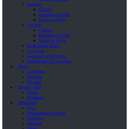
Barman
Cămăși
Pantaloni și Fuste
Șorțuri și Veste
Ospătar
Cămăși
Pantaloni și Fuste
Șorțuri și Veste
Încălțăminte BBO
Accesorii
Tacamuri si Expunere
Imprimante 3D ciocolata
Hotel
Cameriste
Recepție
Tricouri
Beauty- SPA
Tunici
Pantaloni
Industriale
Geci
Incaltaminte protectie
Pantaloni
Salopete
Veste