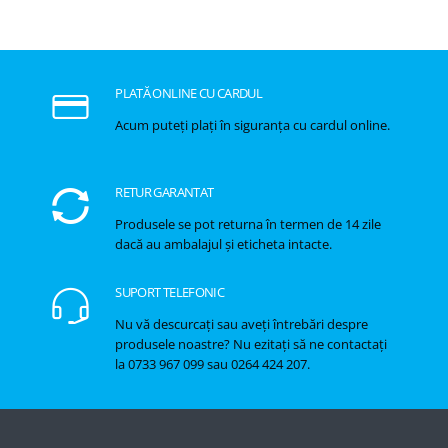
PLATĂ ONLINE CU CARDUL
Acum puteți plați în siguranța cu cardul online.
RETUR GARANTAT
Produsele se pot returna în termen de 14 zile
dacă au ambalajul și eticheta intacte.
SUPORT TELEFONIC
Nu vă descurcați sau aveți întrebări despre
produsele noastre? Nu ezitați să ne contactați
la 0733 967 099 sau 0264 424 207.