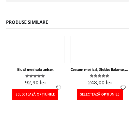
PRODUSE SIMILARE
Bluză medicala unisex
Costum medical, Dickies Balance, dama
92,90
lei
248,00
lei
5.00
out of 5
4.89
out of 5
SELECTEAZĂ OPȚIUNILE
SELECTEAZĂ OPȚIUNILE