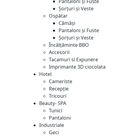
Pantaloni și Fuste
Șorțuri și Veste
Ospătar
Cămăși
Pantaloni și Fuste
Șorțuri și Veste
Încălțăminte BBO
Accesorii
Tacamuri si Expunere
Imprimante 3D ciocolata
Hotel
Cameriste
Recepție
Tricouri
Beauty- SPA
Tunici
Pantaloni
Industriale
Geci