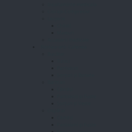
Incaltaminte medicala
Ciorapi Compresivi
Lenjerie
Chiloti
Maieuri
Accesorii medicale
Restaurant- Cafenea
Bucătar
Tunici
Pantaloni
Șorțuri și Bonete
Barman
Cămăși
Pantaloni și Fuste
Șorțuri și Veste
Ospătar
Cămăși
Pantaloni și Fuste
Șorțuri și Veste