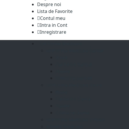
Despre noi
Lista de Favorite
Contul meu
Intra in Cont
Inregistrare
Uniforme Medicale
Uniforma medicala barbat
Bluze
Pantaloni Barbat
Halate
Costume barbati
Uniforma medicala dama
Bluze
Pantaloni Dama
Halate
Costume dama
Uniforme Medicale Unisex
Bonete Medicale